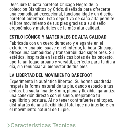
Descubre la bota barefoot Chicago Negro de la
colección Blanditos by Crio’s, diseñada para ofrecerte
una comodidad excepcional, funcionalidad y un diseño
barefoot auténtico. Esta deportiva de caña alta permite
el libre movimiento de tus pies gracias a su diseño
ergonómico y materiales de la más alta calidad.
ESTILO ICÓNICO Y MATERIALES DE ALTA CALIDAD
Fabricada con un cuero duradero y elegante en el
exterior y una piel suave en el interior, la bota Chicago
ofrece una comodidad y transpirabilidad superiores. Su
estética, inspirada en las clásicas botas de baloncesto,
aporta un toque urbano y versátil, perfecto para tu día a
día, sin renunciar al bienestar de tus pies.
LA LIBERTAD DEL MOVIMIENTO BAREFOOT
Experimenta la auténtica libertad. Su horma cuadrada
respeta la forma natural de tu pie, dando espacio a tus
dedos. La suela fina de 3 mm, plana y flexible, garantiza
una conexión directa con el suelo, mejorando tu
equilibrio y postura. Al no tener contrafuertes ni topes,
disfrutarás de una flexibilidad total que no interfiere en
el movimiento natural de tu pie.
Características Técnicas