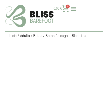
0
0,00
€
Inicio
/
Adulto
/
Botas
/ Botas Chicago – Blanditos