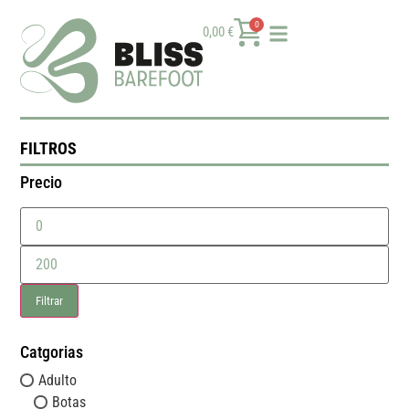
0
0,00
€
FILTROS
Precio
Filtrar
Catgorias
Adulto
Botas