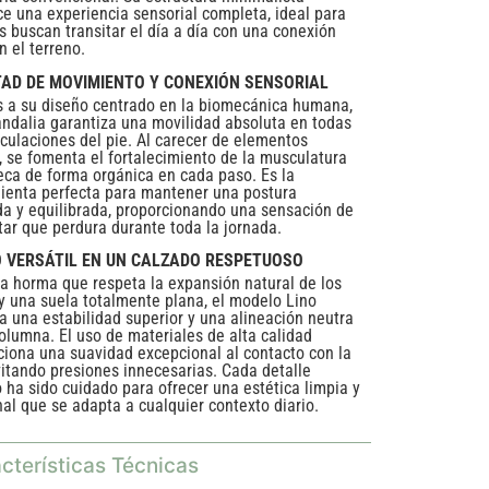
ce una experiencia sensorial completa, ideal para
s buscan transitar el día a día con una conexión
n el terreno.
TAD DE MOVIMIENTO Y CONEXIÓN SENSORIAL
s a su diseño centrado en la biomecánica humana,
andalia garantiza una movilidad absoluta en todas
ticulaciones del pie. Al carecer de elementos
s, se fomenta el fortalecimiento de la musculatura
seca de forma orgánica en cada paso. Es la
ienta perfecta para mantener una postura
da y equilibrada, proporcionando una sensación de
tar que perdura durante toda la jornada.
O VERSÁTIL EN UN CALZADO RESPETUOSO
a horma que respeta la expansión natural de los
y una suela totalmente plana, el modelo Lino
a una estabilidad superior y una alineación neutra
columna. El uso de materiales de alta calidad
ciona una suavidad excepcional al contacto con la
evitando presiones innecesarias. Cada detalle
o ha sido cuidado para ofrecer una estética limpia y
nal que se adapta a cualquier contexto diario.
cterísticas Técnicas