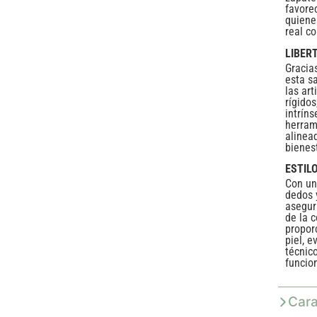
favore
quiene
real co
LIBER
Gracia
esta s
las ar
rígido
intrín
herram
alinea
bienes
ESTIL
Con un
dedos 
asegur
de la 
propor
piel, 
técnic
funcio
Cara