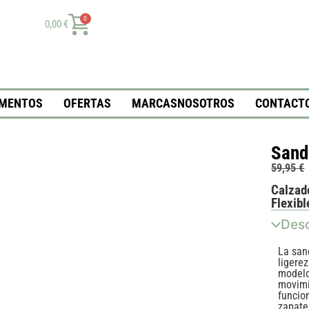
0
0,00
€
MENTOS
OFERTAS
MARCAS
NOSOTROS
CONTACT
Sand
59,95
€
Calzad
Flexibl
Desc
La san
ligerez
modelo
movimi
funcion
zapate