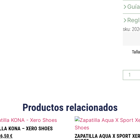
Guía
Reg
sku: 202
Tall
Productos relacionados
LLA KONA – XERO SHOES
76,50
€
ZAPATILLA AQUA X SPORT XE