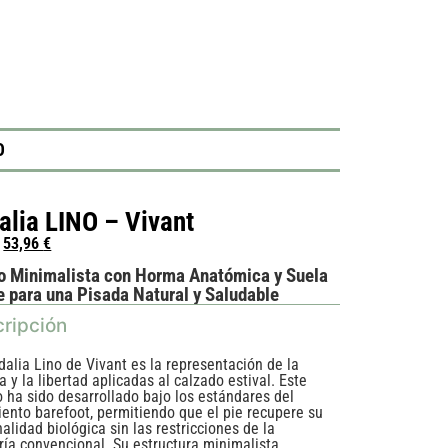
O
alia LINO – Vivant
53,96
€
o Minimalista con Horma Anatómica y Suela
e para una Pisada Natural y Saludable
ripción
dalia Lino de Vivant es la representación de la
a y la libertad aplicadas al calzado estival. Este
 ha sido desarrollado bajo los estándares del
ento barefoot, permitiendo que el pie recupere su
alidad biológica sin las restricciones de la
ría convencional. Su estructura minimalista