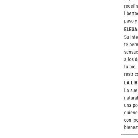
redefi
libert
paso y
ELEGA
Su int
te perm
sensac
a los 
tu pie
restric
LA LI
La sue
natura
una po
quiene
con lo
bienes