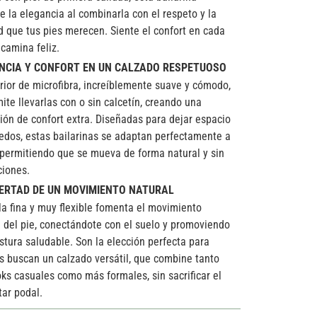
ne la elegancia al combinarla con el respeto y la
ad que tus pies merecen. Siente el confort en cada
 camina feliz.
NCIA Y CONFORT EN UN CALZADO RESPETUOSO
erior de microfibra, increíblemente suave y cómodo,
ite llevarlas con o sin calcetín, creando una
ión de confort extra. Diseñadas para dejar espacio
dedos, estas bailarinas se adaptan perfectamente a
, permitiendo que se mueva de forma natural y sin
ciones.
BERTAD DE UN MOVIMIENTO NATURAL
la fina y muy flexible fomenta el movimiento
l del pie, conectándote con el suelo y promoviendo
stura saludable. Son la elección perfecta para
s buscan un calzado versátil, que combine tanto
oks casuales como más formales, sin sacrificar el
tar podal.