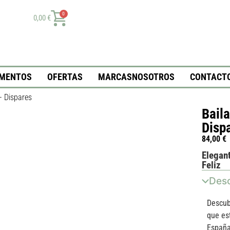
0
0,00
€
MENTOS
OFERTAS
MARCAS
NOSOTROS
CONTACT
– Dispares
Bail
Disp
84,00
€
Elegant
Feliz
Desc
Descub
que es
España