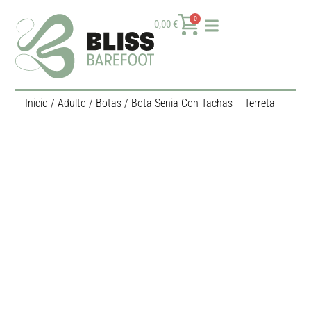
0
0,00
€
Inicio
/
Adulto
/
Botas
/ Bota Senia Con Tachas – Terreta