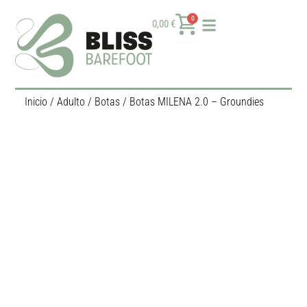
0
0,00
€
Inicio
/
Adulto
/
Botas
/ Botas MILENA 2.0 – Groundies