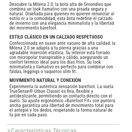
Descubre la Milena 2.0, la bota alta de Groundies que
combina un look llamativo con una pisada segura y
natural. Diseñada para quienes no quieren renunciar al
estilo ni a la comodidad, esta bota redefine el calzado
de invierno con una elegancia minimalista y la libertad
del movimiento barefoot.
ESTILO CLÁSICO EN UN CALZADO RESPETUOSO
Confeccionada en suave ante vacuno de alta calidad, la
Milena 2.0 se adapta a tu pierna gracias a una
agradable inserción elástica. Su interior está forrado
con micropolar transpirable y cálido, asegurando un
confort térmico ideal para los días fríos. Su look
minimalista y llamativo es perfecto para combinar con
faldas, leggings o vaqueros slim fit.
MOVIMIENTO NATURAL Y CONEXIÓN
Experimenta la auténtica sensación barefoot. La suela
TrueSense® Urban Classic es fina, flexible y
antideslizante, permitiendo un contacto directo con el
suelo. Su ajuste ergonómico «Barefoot Fit» con puntera
ancha garantiza una libertad de movimiento total para
el antepié y los dedos, respetando la forma natural de
tu pie en cada paso.
Características Técnicas