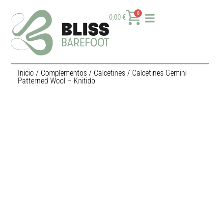
0
0,00
€
Inicio
/
Complementos
/
Calcetines
/ Calcetines Gemini
Patterned Wool – Knitido