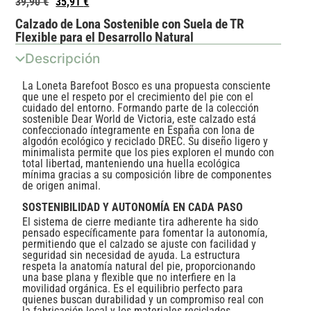
39,90
€
35,91
€
Calzado de Lona Sostenible con Suela de TR
Flexible para el Desarrollo Natural
Descripción
La Loneta Barefoot Bosco es una propuesta consciente
que une el respeto por el crecimiento del pie con el
cuidado del entorno. Formando parte de la colección
sostenible Dear World de Victoria, este calzado está
confeccionado íntegramente en España con lona de
algodón ecológico y reciclado DREC. Su diseño ligero y
minimalista permite que los pies exploren el mundo con
total libertad, manteniendo una huella ecológica
mínima gracias a su composición libre de componentes
de origen animal.
SOSTENIBILIDAD Y AUTONOMÍA EN CADA PASO
El sistema de cierre mediante tira adherente ha sido
pensado específicamente para fomentar la autonomía,
permitiendo que el calzado se ajuste con facilidad y
seguridad sin necesidad de ayuda. La estructura
respeta la anatomía natural del pie, proporcionando
una base plana y flexible que no interfiere en la
movilidad orgánica. Es el equilibrio perfecto para
quienes buscan durabilidad y un compromiso real con
la fabricación local y los materiales reciclados.