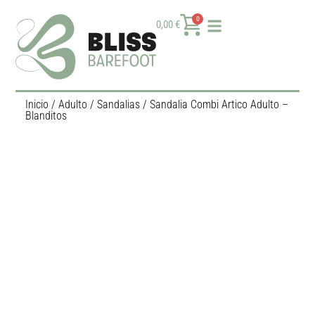
0
0,00
€
Inicio
/
Adulto
/
Sandalias
/ Sandalia Combi Artico Adulto –
Blanditos