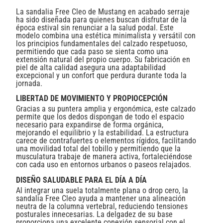
La sandalia Free Cleo de Mustang en acabado serraje
ha sido diseñada para quienes buscan disfrutar de la
época estival sin renunciar a la salud podal. Este
modelo combina una estética minimalista y versátil con
los principios fundamentales del calzado respetuoso,
permitiendo que cada paso se sienta como una
extensión natural del propio cuerpo. Su fabricación en
piel de alta calidad asegura una adaptabilidad
excepcional y un confort que perdura durante toda la
jornada.
LIBERTAD DE MOVIMIENTO Y PROPIOCEPCIÓN
Gracias a su puntera amplia y ergonómica, este calzado
permite que los dedos dispongan de todo el espacio
necesario para expandirse de forma orgánica,
mejorando el equilibrio y la estabilidad. La estructura
carece de contrafuertes o elementos rígidos, facilitando
una movilidad total del tobillo y permitiendo que la
musculatura trabaje de manera activa, fortaleciéndose
con cada uso en entornos urbanos o paseos relajados.
DISEÑO SALUDABLE PARA EL DÍA A DÍA
Al integrar una suela totalmente plana o drop cero, la
sandalia Free Cleo ayuda a mantener una alineación
neutra de la columna vertebral, reduciendo tensiones
posturales innecesarias. La delgadez de su base
proporciona una excelente conexión sensorial con el