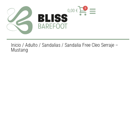
0
0,00
€
Inicio
/
Adulto
/
Sandalias
/ Sandalia Free Cleo Serraje –
Mustang