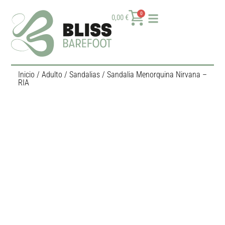
0
0,00
€
Inicio
/
Adulto
/
Sandalias
/ Sandalia Menorquina Nirvana –
RIA