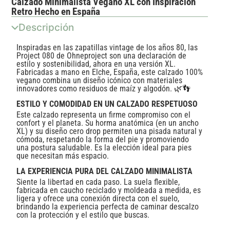
Calzado Minimalista Vegano XL con Inspiración
Retro Hecho en España
Descripción
Inspiradas en las zapatillas vintage de los años 80, las
Project 080 de Ohneproject son una declaración de
estilo y sostenibilidad, ahora en una versión XL.
Fabricadas a mano en Elche, España, este calzado 100%
vegano combina un diseño icónico con materiales
innovadores como residuos de maíz y algodón. 🌿👣
ESTILO Y COMODIDAD EN UN CALZADO RESPETUOSO
Este calzado representa un firme compromiso con el
confort y el planeta. Su horma anatómica (en un ancho
XL) y su diseño cero drop permiten una pisada natural y
cómoda, respetando la forma del pie y promoviendo
una postura saludable. Es la elección ideal para pies
que necesitan más espacio.
LA EXPERIENCIA PURA DEL CALZADO MINIMALISTA
Siente la libertad en cada paso. La suela flexible,
fabricada en caucho reciclado y moldeada a medida, es
ligera y ofrece una conexión directa con el suelo,
brindando la experiencia perfecta de caminar descalzo
con la protección y el estilo que buscas.