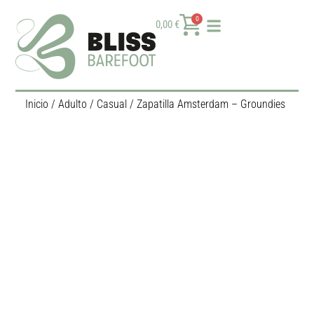
0
0,00
€
Inicio
/
Adulto
/
Casual
/ Zapatilla Amsterdam – Groundies