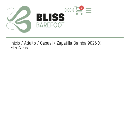
0
0,00
€
Inicio
/
Adulto
/
Casual
/ Zapatilla Bamba 9026-X –
FlexiNens