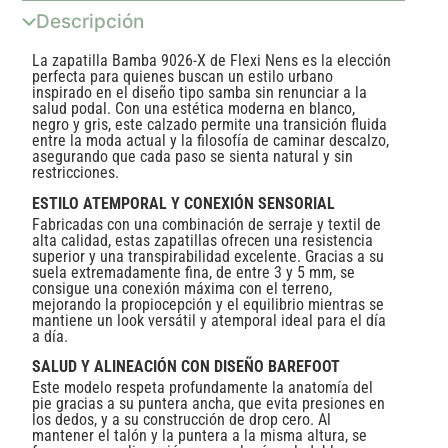
Descripción
La zapatilla Bamba 9026-X de Flexi Nens es la elección
perfecta para quienes buscan un estilo urbano
inspirado en el diseño tipo samba sin renunciar a la
salud podal. Con una estética moderna en blanco,
negro y gris, este calzado permite una transición fluida
entre la moda actual y la filosofía de caminar descalzo,
asegurando que cada paso se sienta natural y sin
restricciones.
ESTILO ATEMPORAL Y CONEXIÓN SENSORIAL
Fabricadas con una combinación de serraje y textil de
alta calidad, estas zapatillas ofrecen una resistencia
superior y una transpirabilidad excelente. Gracias a su
suela extremadamente fina, de entre 3 y 5 mm, se
consigue una conexión máxima con el terreno,
mejorando la propiocepción y el equilibrio mientras se
mantiene un look versátil y atemporal ideal para el día
a día.
SALUD Y ALINEACIÓN CON DISEÑO BAREFOOT
Este modelo respeta profundamente la anatomía del
pie gracias a su puntera ancha, que evita presiones en
los dedos, y a su construcción de drop cero. Al
mantener el talón y la puntera a la misma altura, se