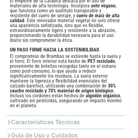
El empeine de la Calabria destaca por el uso de
materiales de alta tecnología. Incorpora
ante vegano
,
que funciona como un sustituto transpirable y
resistente del cuero de serraje, y
cuero de maíz de alta
calidad
. Este innovador material vegetal no solo ofrece
una apariencia sofisticada, sino que es flexible,
extraordinariamente ligero y resistente a la abrasión,
proporcionando la durabilidad necesaria para el uso
diario sin comprometer la ética.
UN PASO FIRME HACIA LA SOSTENIBILIDAD
El compromiso de Brambas se extiende hasta la suela y
el forro. El forro interior está hecho de
PET reciclado
,
proveniente de botellas recogidas tanto en el océano
como post-consumo, lo que ayuda a reducir
significativamente los residuos. La suela exterior
mantiene la ligereza y flexibilidad esenciales del
calzado barefoot, utilizando una combinación de
30%
caucho reciclado y 70% material de origen biológico
.
Incluso los cordones están hechos de
algodón orgánico
,
cultivado sin pesticidas, asegurando un impacto mínimo
en el planeta.
Características Técnicas
Guía de Uso y Cuidados