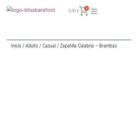
0
0,00
€
Inicio
/
Adulto
/
Casual
/ Zapatilla Calabria – Brambas