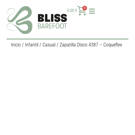
0
0,00
€
Inicio
/
Infantil
/
Casual
/ Zapatilla Disco 4387 – Coqueflex