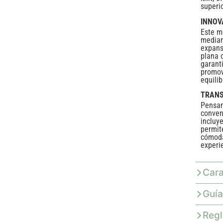
superi
INNOV
Este m
median
expans
plana o
garant
promov
equili
TRANS
Pensan
conven
incluy
permit
cómoda
experi
Cara
Guía
Reg