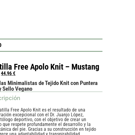
O
tilla Free Apolo Knit – Mustang
44,96
€
las Minimalistas de Tejido Knit con Puntera
y Sello Vegano
ripción
atilla Free Apolo Knit es el resultado de una
ración excepcional con el Dr. Juanjo López,
tólogo deportivo, con el objetivo de crear un
o que respete profundamente el desarrollo y la
ánica del pie. Gracias a su construcción en tejido
frece una adaptabilidad y transpirabilidad