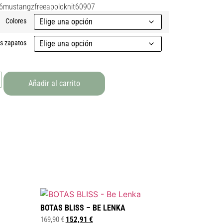
26mustangzfreeapoloknit60907
Colores
as zapatos
Añadir al carrito
BOTAS BLISS – BE LENKA
169,90
€
152,91
€