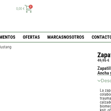
0
0,00
€
MENTOS
OFERTAS
MARCAS
NOSOTROS
CONTACT
Mustang
Zapa
49,95
€
Zapatil
Ancha 
Desc
La zap
colabo
trauma
calzad
biomec
knit, o