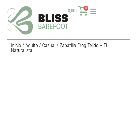
0
0,00
€
Inicio
/
Adulto
/
Casual
/ Zapatilla Frog Tejido – El
Naturalista