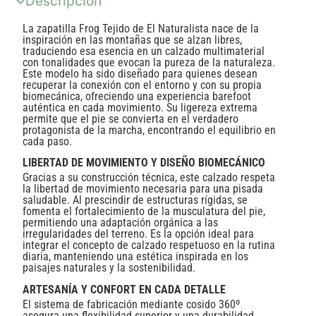
Descripción
La zapatilla Frog Tejido de El Naturalista nace de la
inspiración en las montañas que se alzan libres,
traduciendo esa esencia en un calzado multimaterial
con tonalidades que evocan la pureza de la naturaleza.
Este modelo ha sido diseñado para quienes desean
recuperar la conexión con el entorno y con su propia
biomecánica, ofreciendo una experiencia barefoot
auténtica en cada movimiento. Su ligereza extrema
permite que el pie se convierta en el verdadero
protagonista de la marcha, encontrando el equilibrio en
cada paso.
LIBERTAD DE MOVIMIENTO Y DISEÑO BIOMECÁNICO
Gracias a su construcción técnica, este calzado respeta
la libertad de movimiento necesaria para una pisada
saludable. Al prescindir de estructuras rígidas, se
fomenta el fortalecimiento de la musculatura del pie,
permitiendo una adaptación orgánica a las
irregularidades del terreno. Es la opción ideal para
integrar el concepto de calzado respetuoso en la rutina
diaria, manteniendo una estética inspirada en los
paisajes naturales y la sostenibilidad.
ARTESANÍA Y CONFORT EN CADA DETALLE
El sistema de fabricación mediante cosido 360º
asegura una flexibilidad superior y una durabilidad