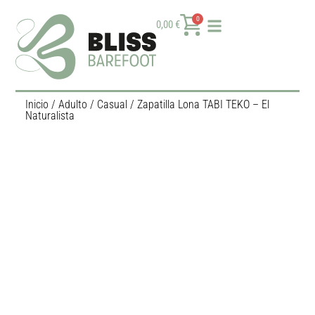
0
0,00
€
Inicio
/
Adulto
/
Casual
/ Zapatilla Lona TABI TEKO – El
Naturalista