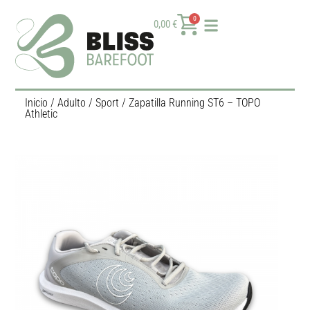
0
0,00
€
Inicio
/
Adulto
/
Sport
/ Zapatilla Running ST6 – TOPO
Athletic