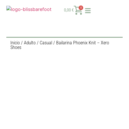
0
0,00
€
Inicio
/
Adulto
/
Casual
/ Bailarina Phoenix Knit – Xero
Shoes