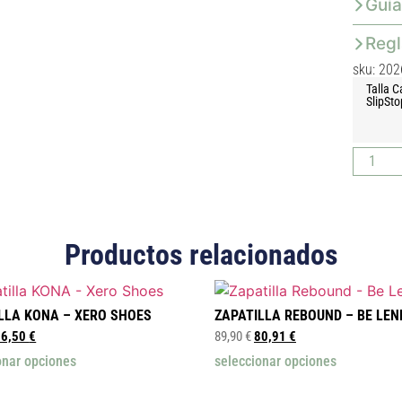
Guía
Reg
sku: 202
Talla C
SlipSto
Productos relacionados
LLA KONA – XERO SHOES
ZAPATILLA REBOUND – BE LEN
76,50
€
89,90
€
80,91
€
onar opciones
seleccionar opciones