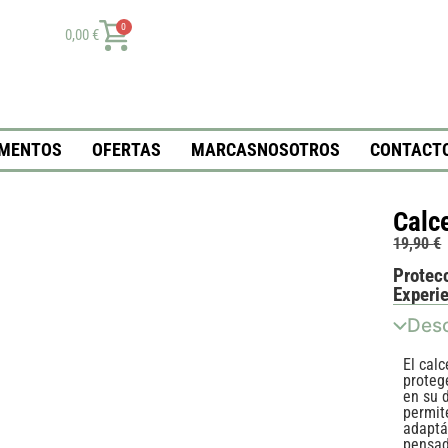
0
0,00
€
MENTOS
OFERTAS
MARCAS
NOSOTROS
CONTACT
Calc
19,90
€
Protecc
Experi
Desc
El calc
protege
en su d
permit
adaptá
pensad