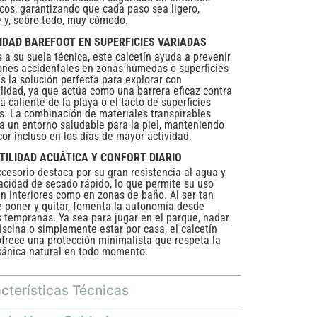
cos, garantizando que cada paso sea ligero,
le y, sobre todo, muy cómodo.
IDAD BAREFOOT EN SUPERFICIES VARIADAS
s a su suela técnica, este calcetín ayuda a prevenir
ones accidentales en zonas húmedas o superficies
Es la solución perfecta para explorar con
ilidad, ya que actúa como una barrera eficaz contra
a caliente de la playa o el tacto de superficies
s. La combinación de materiales transpirables
a un entorno saludable para la piel, manteniendo
cor incluso en los días de mayor actividad.
TILIDAD ACUÁTICA Y CONFORT DIARIO
ccesorio destaca por su gran resistencia al agua y
acidad de secado rápido, lo que permite su uso
en interiores como en zonas de baño. Al ser tan
de poner y quitar, fomenta la autonomía desde
 tempranas. Ya sea para jugar en el parque, nadar
piscina o simplemente estar por casa, el calcetín
ofrece una protección minimalista que respeta la
ánica natural en todo momento.
cterísticas Técnicas