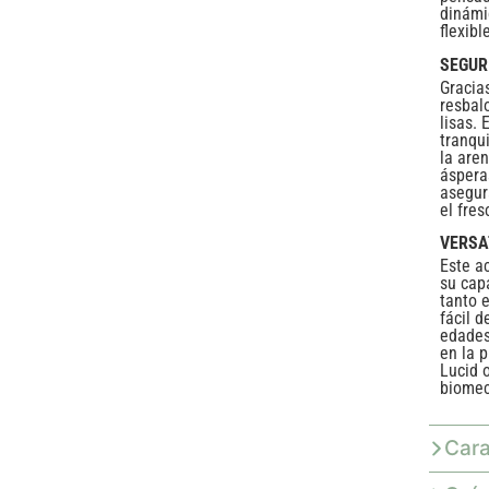
dinámi
flexib
SEGUR
Gracia
resbal
lisas. 
tranqu
la aren
áspera
asegur
el fres
VERSA
Este a
su cap
tanto 
fácil 
edades
en la 
Lucid 
biomec
Cara