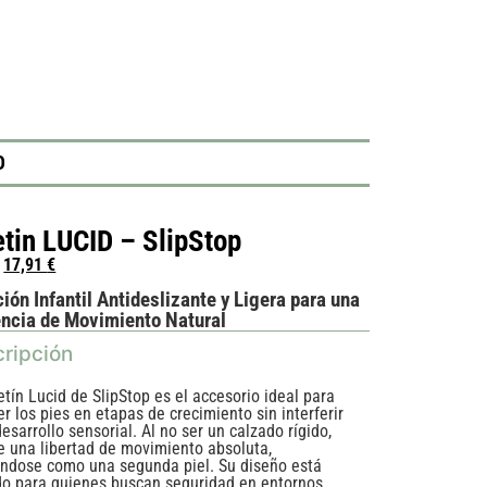
O
etin LUCID – SlipStop
17,91
€
ión Infantil Antideslizante y Ligera para una
encia de Movimiento Natural
ripción
etín Lucid de SlipStop es el accesorio ideal para
r los pies en etapas de crecimiento sin interferir
esarrollo sensorial. Al no ser un calzado rígido,
e una libertad de movimiento absoluta,
ndose como una segunda piel. Su diseño está
o para quienes buscan seguridad en entornos